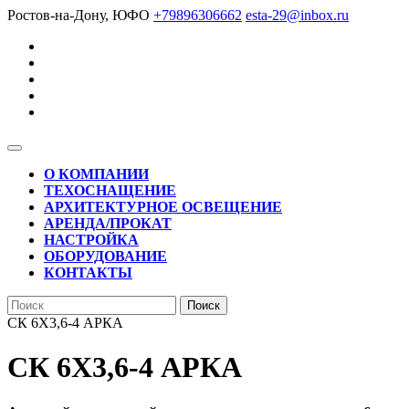
Перейти
Ростов-на-Дону, ЮФО
+79896306662
esta-29@inbox.ru
к
содержимому
Кнопка
Открыть
О КОМПАНИИ
ТЕХОСНАЩЕНИЕ
АРХИТЕКТУРНОЕ ОСВЕЩЕНИЕ
АРЕНДА/ПРОКАТ
НАСТРОЙКА
ОБОРУДОВАНИЕ
КОНТАКТЫ
КНОПКА
Найти:
ЗАКРЫТЬ
СК 6Х3,6-4 АРКА
СК 6Х3,6-4 АРКА