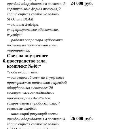
24 000 руб.
арендой оборудования в составе: 2
вертикальные фермы-тотемы, 2
вращающиеся световые головы
SPOT или BEAM;
— машина Хейзера,
спец.программное обеспечение,
ноутбук;
— работа оператора-художника
по свету на протяжении всего
мероприятия.
Свет на внутреннее
6.
пространство зала,
комплект №4б:*
*сюда входит min:
— заливающий свет на внутреннее
пространство помещения с арендой
оборудования в составе: 20
театральных светодиодных
прожекторов PAR RGB со
встроенными стробоскопами; 4
световые стойки;
— шагающий рисующий свет с
26 000 руб.
арендой оборудования в составе: 4
вращающиеся световые головы