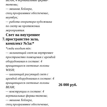
BEAM, 4 вертикальные фермы-
тотемы;
— машина Хейзера,
спец.программное обеспечение,
ноутбук;
— работа оператора-художника
по свету на протяжении
мероприятия.
Свет на внутреннее
7.
пространство зала,
комплект №5а:*
*сюда входит min:
— заливающий свет на внутреннее
пространство помещения с арендой
оборудования в составе: 4
вращающиеся световые головы
WASH;
— шагающий рисующий свет с
арендой оборудования в составе: 4
вращающиеся световые головы
26 000 руб.
BEAM;
— конструкции в составе: 4
вертикальные фермы-тотема;
— машина Хейзера,
спец.программное обеспечение,