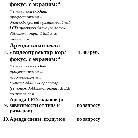
фокус. с экраном:*
* в комплект входит:
профессиональный
длиннофокусный мультимедийный
LCD-проектор Sanyo (св.поток
3500люм.), экран 1,8х1,5 со
штативом
Аренда комплекта
«видеопроектор кор/
8
.
4 500 руб.
фокус. с экраном:*
* в комплект входит:
профессиональный
короткофокусный
мультимедийный проектор
(св.поток 3500люм.), экран 1,8х1,8
со штативом
Аренда LED-экранов (в
9.
зависимости от типа и
по запросу
размеров)
10.
Аренда сцены, подиумов
по запросу