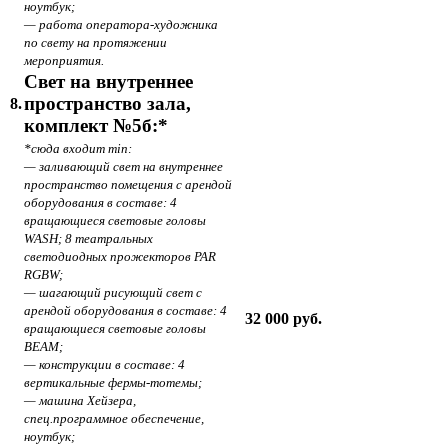
ноутбук;
— работа оператора-художника
по свету на протяжении
мероприятия.
Свет на внутреннее
пространство зала,
8.
комплект №5б:*
*сюда входит min:
— заливающий свет на внутреннее
пространство помещения с арендой
оборудования в составе: 4
вращающиеся световые головы
WASH; 8 театральных
светодиодных прожекторов PAR
RGBW;
— шагающий рисующий свет с
арендой оборудования в составе: 4
32 000 руб.
вращающиеся световые головы
BEAM;
— конструкции в составе: 4
вертикальные фермы-тотемы;
— машина Хейзера,
спец.программное обеспечение,
ноутбук;