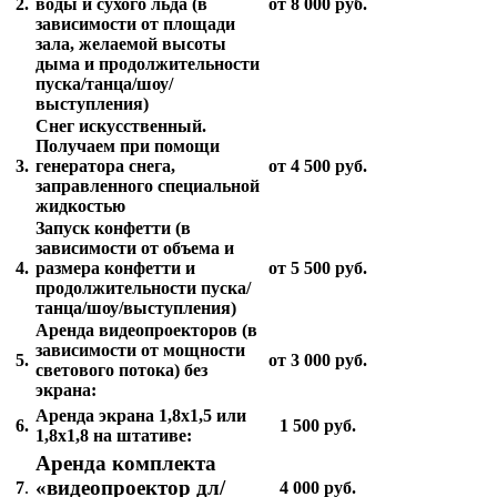
2.
воды и сухого льда
(в
от 8 000 руб.
зависимости от площади
зала, ж
е
ла
е
мой высоты
дыма и продолжит
е
льности
пуска/танца/шоу/
выступл
е
ния)
Снег искусственный.
Получаем при помощи
3.
генератора снега,
от 4 500 руб.
заправленного специальной
жидкостью
Запуск конфетти (в
зависимости от объема и
4.
размера конфетти и
от 5 500 руб.
продолжительности пуска/
танца/шоу/выступления)
Аренда видеопроекторов (в
зависимости от мощности
5.
от 3 000 руб.
светового потока) без
экрана:
Аренда экрана 1,8х1,5 или
6.
1 500 руб.
1,8х1,8 на штативе:
Аренда комплекта
«видеопроектор дл/
7
.
4 000 руб.