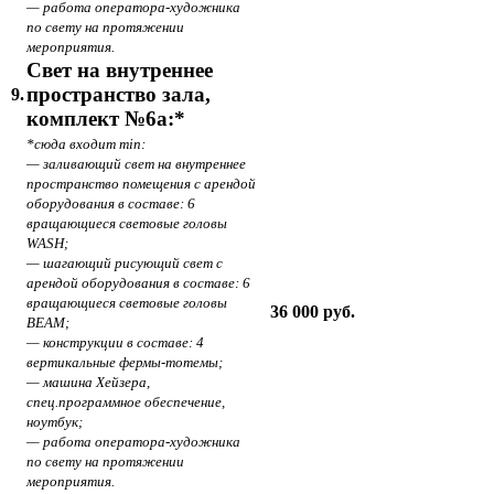
— работа оператора-художника
по свету на протяжении
мероприятия.
Свет на внутреннее
пространство зала,
9.
комплект №6а:*
*сюда входит min:
— заливающий свет на внутреннее
пространство помещения с арендой
оборудования в составе: 6
вращающиеся световые головы
WASH;
— шагающий рисующий свет с
арендой оборудования в составе: 6
вращающиеся световые головы
36 000 руб.
BEAM;
— конструкции в составе: 4
вертикальные фермы-тотемы;
— машина Хейзера,
спец.программное обеспечение,
ноутбук;
— работа оператора-художника
по свету на протяжении
мероприятия.