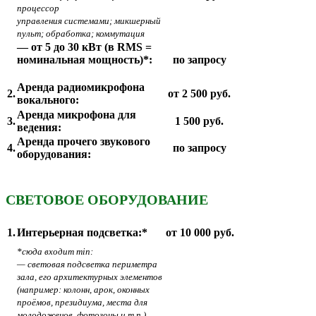
процессор
управления системами; микшерный
пульт; обработка; коммутация
— от 5 до 30 кВт (в RMS =
номинальная мощность)*:
по запросу
Аренда радиомикрофона
2.
от 2 500 руб.
вокального:
Аренда микрофона для
3.
1 500 руб.
ведения:
Аренда прочего звукового
4.
по запросу
оборудования:
СВЕТОВОЕ ОБОРУДОВАНИЕ
1.
Интерьерная подсветка:*
от 10 000 руб.
*сюда входит min:
— световая подсветка периметра
зала, его архитектурных элементов
(например: колонн, арок, оконных
проёмов, президиума, места для
молодоженов, фотозоны и т.п.)