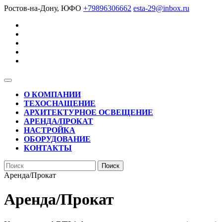
Перейти
Ростов-на-Дону, ЮФО
+79896306662
esta-29@inbox.ru
к
содержимому
Кнопка
Открыть
О КОМПАНИИ
ТЕХОСНАЩЕНИЕ
АРХИТЕКТУРНОЕ ОСВЕЩЕНИЕ
АРЕНДА/ПРОКАТ
НАСТРОЙКА
ОБОРУДОВАНИЕ
КОНТАКТЫ
КНОПКА
Найти:
ЗАКРЫТЬ
Аренда/Прокат
Аренда/Прокат