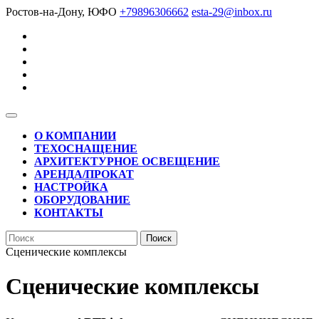
Перейти
Ростов-на-Дону, ЮФО
+79896306662
esta-29@inbox.ru
к
содержимому
Кнопка
Открыть
О КОМПАНИИ
ТЕХОСНАЩЕНИЕ
АРХИТЕКТУРНОЕ ОСВЕЩЕНИЕ
АРЕНДА/ПРОКАТ
НАСТРОЙКА
ОБОРУДОВАНИЕ
КОНТАКТЫ
КНОПКА
Найти:
ЗАКРЫТЬ
Сценические комплексы
Сценические комплексы