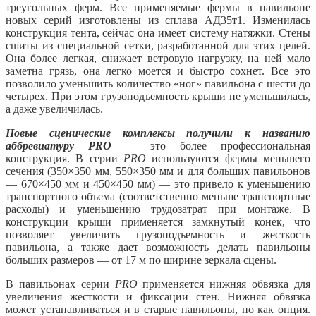
треугольных ферм. Все применяемые фермы в павильоне
новых серий изготовлены из сплава АД35т1. Изменилась
конструкция тента, сейчас она имеет систему натяжки. Стены
сшиты из специальной сетки, разработанной для этих целей.
Она более легкая, снижает ветровую нагрузку, на ней мало
заметна грязь, она легко моется и быстро сохнет. Все это
позволило уменьшить количество «ног» павильона с шести до
четырех. При этом грузоподъемность крыши не уменьшилась,
а даже увеличилась.
Новые сценические комплексы получили к названию
аббревиатуру PRO
— это более профессиональная
конструкция. В серии
PRO
используются фермы меньшего
сечения (350×350 мм, 550×350 мм и для больших павильонов
— 670×450 мм и 450×450 мм) — это привело к уменьшению
транспортного объема (соответственно меньше транспортные
расходы) и уменьшению трудозатрат при монтаже. В
конструкции крыши применяется замкнутый конек, что
позволяет увеличить грузоподъемность и жесткость
павильона, а также дает возможность делать павильоны
больших размеров — от 17 м по ширине зеркала сцены.
В павильонах серии
PRO
применяется нижняя обвязка для
увеличения жесткости и фиксации стен. Нижняя обвязка
может устанавливаться и в старые павильоны, но как опция.